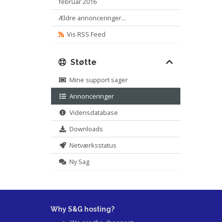
februar 2016
Ældre annonceringer...
Vis RSS Feed
Støtte
Mine support sager
Annonceringer
Vidensdatabase
Downloads
Netværksstatus
Ny Sag
Why S&G hosting?