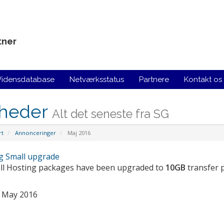
tner
Vidensdatabase
Netværksstatus
Partnere
Kontakt os
heder
Alt det seneste fra SG
rt
Annonceringer
Maj 2016
g Small upgrade
all Hosting packages have been upgraded to
10GB
transfer 
 May 2016