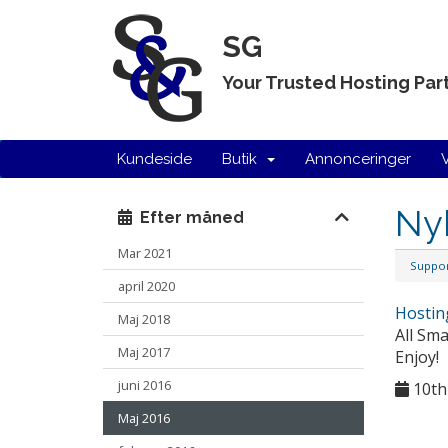
SG
Your Trusted Hosting Par
Kundeside
Butik
Annonceringer
Ny
Efter måned
Mar 2021
Suppo
april 2020
Hostin
Maj 2018
All Sm
Maj 2017
Enjoy!
juni 2016
10th
Maj 2016