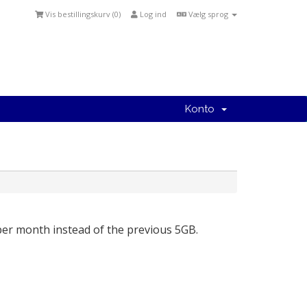
Vis bestillingskurv (
0
)
Log ind
Vælg sprog
Konto
per month instead of the previous 5GB.