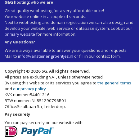
S&G hosting: who we are
Great quality webhosting for a very affordable price!
Your website online in a couple of seconds.
Next to webhosting and domain registration we can also design and
develop your website, web service or database system. Look at our
primary website
for more information.
Any Questions?
We are always available to answer your questions and requests.
Mail to
info@vansteinengroentjes.nl
or fill in our contact form.
Copyright © 2026 SG. All Rights Reserved.
All prices are excluding VAT, unless otherwise noted.
By using this website or its services you agree to
the general terms
and
our privacy policy
.
KVK nummer:54401216
BTW nummer: NL851290796B01
Office:Sisalbaan 5a, Leiderdorp.
Pay securely
You can pay securely on our website with: