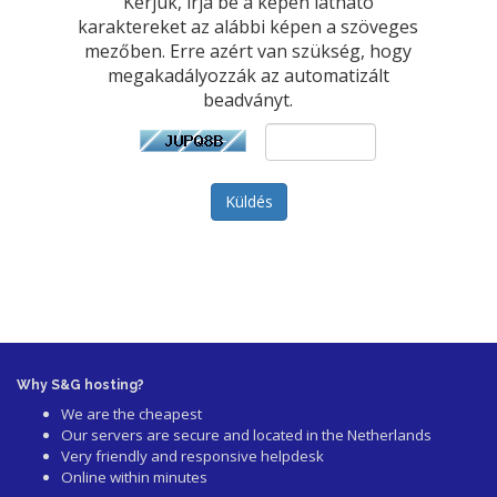
Kérjük, írja be a képen látható
karaktereket az alábbi képen a szöveges
mezőben. Erre azért van szükség, hogy
megakadályozzák az automatizált
beadványt.
Küldés
Why S&G hosting?
We are the cheapest
Our servers are secure and located in the Netherlands
Very friendly and responsive helpdesk
Online within minutes