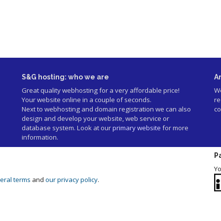
S&G hosting: who we are
A
Great quality webhosting for a very affordable price!
We
Your website online in a couple of seconds.
re
Next to webhosting and domain registration we can also
co
design and develop your website, web service or
database system. Look at our
primary website
for more
information.
P
Yo
eral terms
and
our privacy policy
.