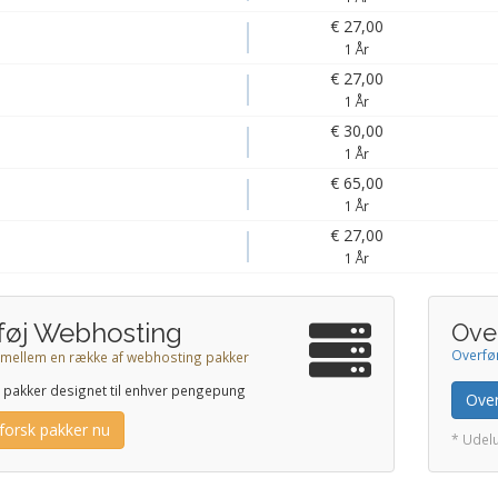
€ 27,00
1 År
€ 27,00
1 År
€ 30,00
1 År
€ 65,00
1 År
€ 27,00
1 År
lføj Webhosting
Ove
Overfø
mellem en række af webhosting pakker
r pakker designet til enhver pengepung
Ove
forsk pakker nu
* Udel