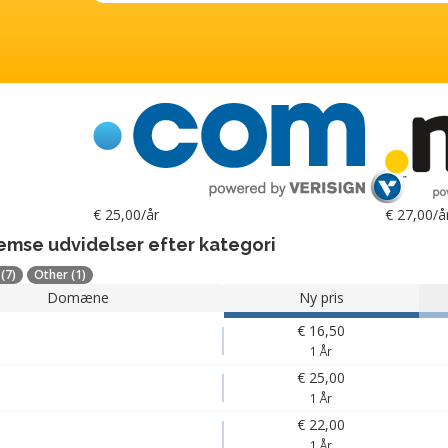
€ 25,00/år
€ 27,00/å
mse udvidelser efter kategori
(7)
Other (1)
Domæne
Ny pris
€ 16,50
1 År
€ 25,00
1 År
€ 22,00
1 År