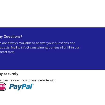
ny Questions?
 are always available to answer your questions and
quests. Mail to
info@vansteinengroentjes.nl
or fill in our
ntact form.
ay securely
u can pay securely on our website with: