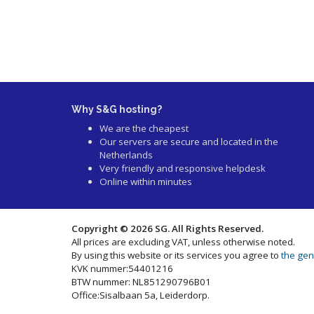
Why S&G hosting?
We are the cheapest
Our servers are secure and located in the
Netherlands
Very friendly and responsive helpdesk
Online within minutes
Copyright © 2026 SG. All Rights Reserved.
All prices are excluding VAT, unless otherwise noted.
By using this website or its services you agree to
the gen
KVK nummer:54401216
BTW nummer: NL851290796B01
Office:Sisalbaan 5a, Leiderdorp.