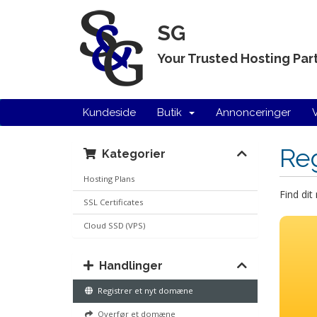
SG
Your Trusted Hosting Par
Kundeside
Butik
Annonceringer
Re
Kategorier
Hosting Plans
Find di
SSL Certificates
Cloud SSD (VPS)
Handlinger
Registrer et nyt domæne
Overfør et domæne