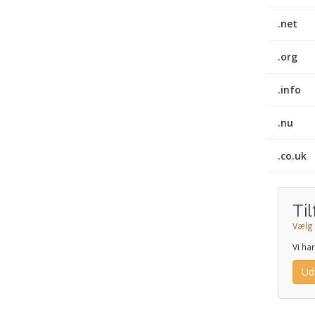
.net
.org
.info
.nu
.co.uk
Ti
Vælg 
Vi ha
Ud