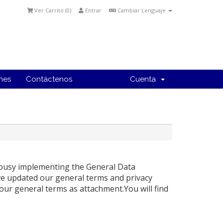
Ver Carrito (
0
)
Entrar
Cambiar Lenguaje
ones
Contáctenos
Cuenta
 busy implementing the General Data
ve updated our general terms and privacy
our general terms as attachment.You will find