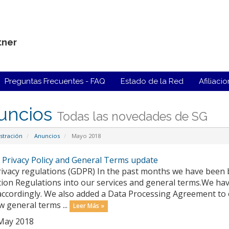
tner
Preguntas Frecuentes - FAQ
Estado de la Red
Afiliaci
uncios
Todas las novedades de SG
stración
Anuncios
Mayo 2018
 Privacy Policy and General Terms update
ivacy regulations (GDPR) In the past months we have been
tion Regulations into our services and general terms.We ha
accordingly. We also added a Data Processing Agreement to 
 general terms ...
Leer Más »
May 2018