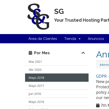
SG
Your Trusted Hosting Par
Área de Clientes
Tienda
Anuncios
An
Por Mes
Mar 2021
Admini
Abr 2020
GDPR -
Mayo 2018
New pr
Mayo 2017
Protec
policy 
Jun 2016
our new
Mayo 2016
7th 